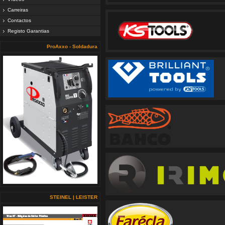
Carreiras
Contactos
Registo Garantias
ProAxxo - Soldadura
STEINEL | LEISTER