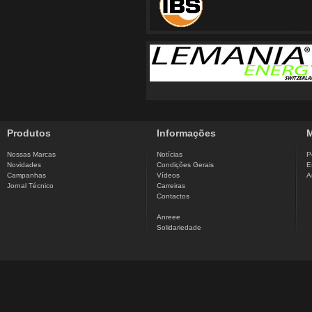
Produtos
Informações
M
Nossas Marcas
Notícias
P
Novidades
Condições Gerais
E
Campanhas
Vídeos
A
Jornal Técnico
Carreiras
Contactos
Anreee
Solidariedade